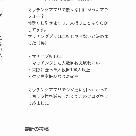
マッチングアプリで散々な目にあったアラ
ゼ
フォー♀️
貧乏くじ引きまくり、大抵のことはやらか
してます。
マッチングプリは二度とやらないと決めま
危
した（笑）
な
後
た
・マチアプ歴10年
な
・マッチングした人数▶数え切れない
・実際に会った人数▶100人以上
・クソ男率▶かなり高確率
マッチングアプリでクソ男に引っかかって
しまう女性を減らしたくてこのブログをは
じめました。
最新の投稿