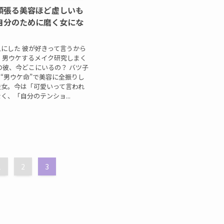
頑張る美容ほど虚しいも
自分のために磨く女にな
にした 彼が好きって言うから
 男ウケするメイク研究しまく
の彼、今どこにいるの？ バツ子
“男ウケ命”で美容に全振りし
走女。今は「可愛いって言われ
く、「自分のテンショ...
1
2
3