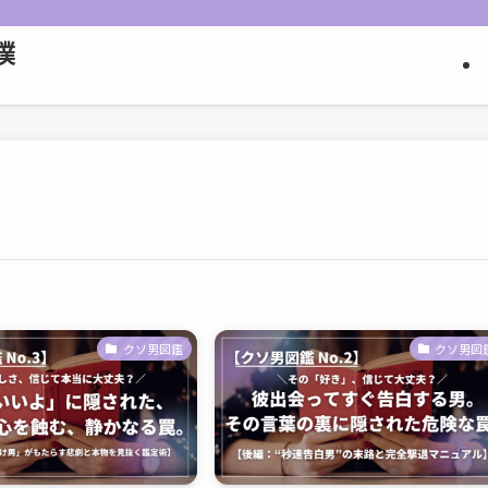
撲
クソ男図鑑
クソ男図