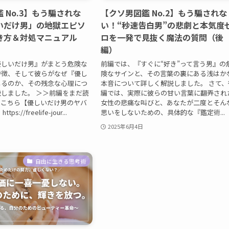
 No.3】もう騙されな
【クソ男図鑑 No.2】もう騙されな
いだけ男」の地獄エピソ
い！“秒速告白男”の悲劇と本気度
き方＆対処マニュアル
ロを一発で見抜く魔法の質問（後
編）
優しいだけ男』がまとう危険な
前編では、『すぐに“好き”って言う男』の
特徴、そして彼らがなぜ『優し
険なサインと、その言葉の裏にある浅はか
じるのか、その残念な心理につ
本音について詳しく解説しました。 さて、
しました。 ＞＞前編をまだ読
編では、実際に彼らの甘い言葉に翻弄され
はこちら【優しいだけ男のヤバ
女性の悲痛な叫びと、あなたが二度とそん
s://freelife-jour...
思いをしないための、具体的な『鑑定術...
2025年6月4日
自由に生きる思考術