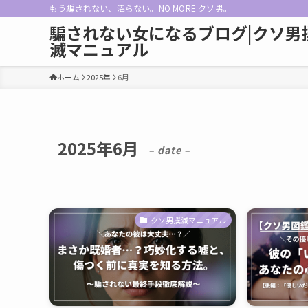
もう騙されない、沼らない。NO MORE クソ男。
騙されない女になるブログ|クソ男
滅マニュアル
ホーム
2025年
6月
2025年6月
– date –
クソ男撲滅マニュアル