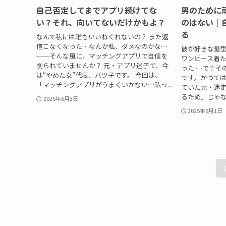
自己否定してまでアプリ続けてな
男のために
い？それ、向いてないだけかもよ？
のはない｜
る
なんで私には誰もいいねくれないの？ また返
信こなくなった…なんか私、ダメなのかな…
彼が好きな髪型
──そんな風に、マッチングアプリで自信を
ワンピース着た
削られていませんか？ 元・アプリ迷子で、今
った …で？そ
は“やめた女”代表、バツ子です。 今回は、
です。かつては
「マッチングアプリがうまくいかない…私っ...
ていた元・迷
るため」じゃな
2025年6月3日
2025年6月1日