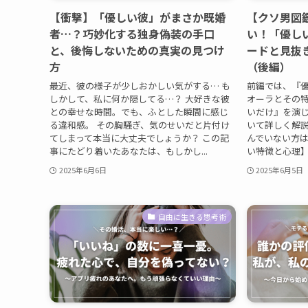
【衝撃】「優しい彼」がまさか既婚
【クソ男図鑑
者…？巧妙化する独身偽装の手口
い！「優し
と、後悔しないための真実の見つけ
ードと見抜
方
（後編）
最近、彼の様子が少しおかしい気がする… も
前編では、『
しかして、私に何か隠してる…？ 大好きな彼
オーラとその
との幸せな時間。でも、ふとした瞬間に感じ
いだけ』を演
る違和感。 その胸騒ぎ、気のせいだと片付け
いて詳しく解説
てしまって本当に大丈夫でしょうか？ この記
んでいない方
事にたどり着いたあなたは、もしかし...
い特徴と心理】 http
2025年6月6日
2025年6月5日
自由に生きる思考術