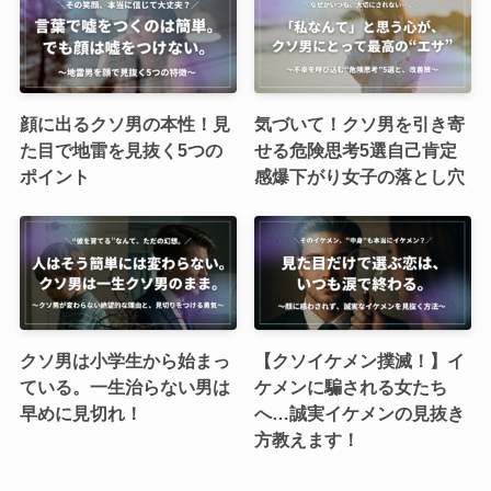
顔に出るクソ男の本性！見
気づいて！クソ男を引き寄
た目で地雷を見抜く5つの
せる危険思考5選自己肯定
ポイント
感爆下がり女子の落とし穴
クソ男は小学生から始まっ
【クソイケメン撲滅！】イ
ている。一生治らない男は
ケメンに騙される女たち
早めに見切れ！
へ…誠実イケメンの見抜き
方教えます！