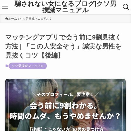
騙されない女になるブログ|クソ男
撲滅マニュアル
ホーム
クソ男撲滅マニュアル
マッチングアプリで会う前に9割見抜く
方法 | 「この人安全そう」誠実な男性を
見抜くコツ【後編】
クソ男撲滅マニュアル