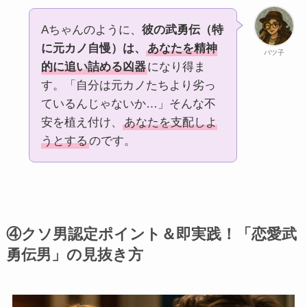
Aちゃんのように、
彼の武勇伝（特
に元カノ自慢）は、
あなたを精神
バツ子
的に追い詰める凶器
になり得ま
す。「自分は元カノたちより劣っ
ているんじゃないか…」そんな不
安を植え付け、
あなたを支配しよ
うとする
のです。
④クソ男認定ポイント＆即実践！「恋愛武
勇伝男」の見抜き方