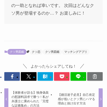
の一助となれば幸いです。 次回はどんなク
ソ男が登場するのか…？ お楽しみに！
クソ男図鑑
クソ恋
クソ男図鑑
マッチングアプリ
よかったらシェアしてね！
【体験者が語る】独身偽装
【婚活迷子必見】自己肯定
の慰謝料請求で勝つ！私が
感が低いとクソ男にハマる
弁護士に褒められた「完璧
理由と抜け出す方法
な証拠集め」の方法