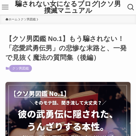
騙されない女になるブログ|クソ男
撲滅マニュアル
ホーム
クソ男図鑑
【クソ男図鑑 No.1】もう騙されない！
「恋愛武勇伝男」の悲惨な末路と、一発
で見抜く魔法の質問集（後編）
クソ男図鑑