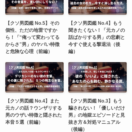
【クソ男図鑑 No.5】その
【クソ男図鑑 No.4】もう
個性、ただの地雷ですか
聞きたくない！「元カノの
ら！「“俺って変わってる
話ばかりする男」の悲劇と
からさ”男」のヤバい特徴
今すぐ使える撃退法（後
と危険な心理（前編）
編）
【クソ男図鑑 No.4】また
【クソ男図鑑 No.3】もう
元カノの話？ウンザリする
騙されない！「優しいだけ
男のウザい特徴と隠された
男」の地獄エピソードと見
本音５選（前編）
抜き方＆対処マニュアル
（後編）