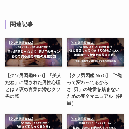
関連記事
【クソ男図鑑No.6】「美人
【クソ男図鑑 No.5】「“俺
だね」に隠された男性心理
って変わってるから
とは？褒め言葉に潜むクソ
さ”男」の地雷を踏まない
男の罠
ための完全マニュアル（後
編）