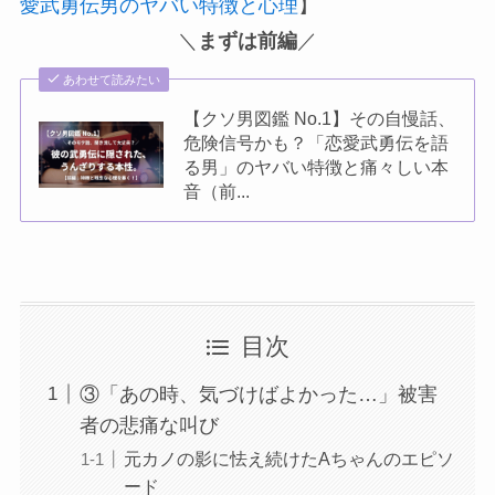
愛武勇伝男のヤバい特徴と心理
】
＼
まずは前編
／
あわせて読みたい
【クソ男図鑑 No.1】その自慢話、
危険信号かも？「恋愛武勇伝を語
る男」のヤバい特徴と痛々しい本
音（前...
目次
③「あの時、気づけばよかった…」被害
者の悲痛な叫び
元カノの影に怯え続けたAちゃんのエピソ
ード