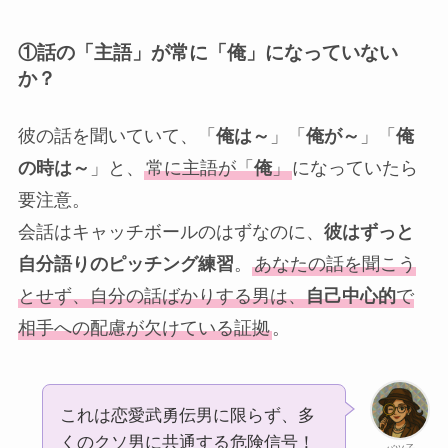
①
話の「主語」が常に「俺」になっていない
か？
彼の話を聞いていて、「
俺は～
」「
俺が～
」「
俺
の時は～
」と、
常に主語が「
俺
」
になっていたら
要注意。
会話はキャッチボールのはずなのに、
彼はずっと
自分語りのピッチング練習
。
あなたの話を聞こう
とせず、自分の話ばかりする男は、
自己中心的
で
相手への配慮が欠けている証拠
。
これは恋愛武勇伝男に限らず、多
くのクソ男に共通する危険信号！