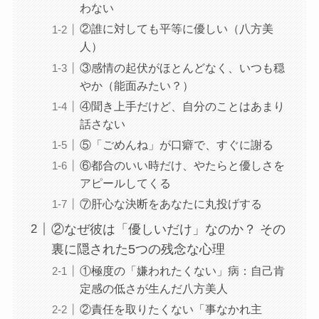
わない
②誰に対しても平等に優しい（八方美
人）
③感情の起伏がほとんどなく、いつも穏
やか（能面みたい？）
④聞き上手だけど、自分のことはあまり
話さない
⑤「ごめんね」が口癖で、すぐに謝る
⑥都合のいい時だけ、やたらと優しさを
アピールしてくる
⑦肝心な決断をあなたに丸投げする
②なぜ彼は「優しいだけ」なのか？ その
裏に隠された5つの残念な心理
①極度の「嫌われたくない」病：自己肯
定感の低さが生んだ八方美人
②責任を取りたくない「事なかれ主