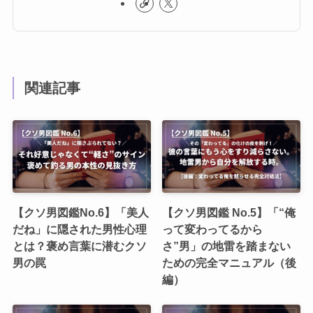
関連記事
【クソ男図鑑No.6】「美人
【クソ男図鑑 No.5】「“俺
だね」に隠された男性心理
って変わってるから
とは？褒め言葉に潜むクソ
さ”男」の地雷を踏まない
男の罠
ための完全マニュアル（後
編）