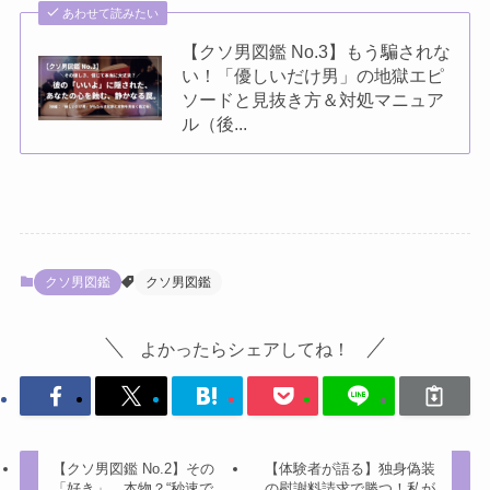
あわせて読みたい
【クソ男図鑑 No.3】もう騙されな
い！「優しいだけ男」の地獄エピ
ソードと見抜き方＆対処マニュア
ル（後...
クソ男図鑑
クソ男図鑑
よかったらシェアしてね！
【クソ男図鑑 No.2】その
【体験者が語る】独身偽装
「好き」、本物？“秒速で
の慰謝料請求で勝つ！私が