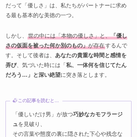
だって「優しさ」は、私たちがパートナーに求め
る最も基本的な美徳の一つ。
しかし、
世の中には「本物の優しさ」と、
「優し
さの仮面を被った何か別のもの」
が存在
するんで
す。そして後者は、
あなたの貴重な時間と感情を
弄び
、気づいた時には「
私、一体何を信じてたん
だろう…」と深い絶望
に突き落とします。
この記事を読むと…
「優しいだけ男」が放つ
巧妙なカモフラージ
ュ
を見破り、
その言葉や態度の裏に隠された下心や残念な