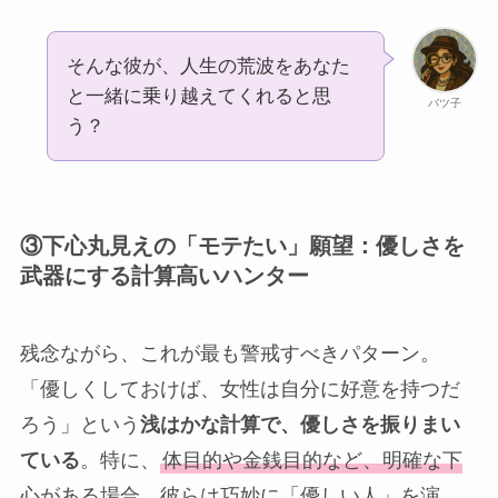
そんな彼が、人生の荒波をあなた
と一緒に乗り越えてくれると思
バツ子
う？
③下心丸見えの「モテたい」願望：優しさを
武器にする計算高いハンター
残念ながら、これが最も警戒すべきパターン。
「優しくしておけば、女性は自分に好意を持つだ
ろう」という
浅はかな計算で、優しさを振りまい
ている
。特に、
体目的や金銭目的など、明確な下
心がある場合、彼らは巧妙に「優しい人」を演