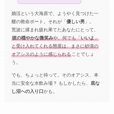
婚活という大海原で、ようやく見つけた一
艘の救命ボート。それが「
優しい男
」。
荒波に揉まれ疲れ果てたあなたにとって、
彼の穏やかな微笑み
や、何でも「
いいよ
」
と受け入れてくれる態度は、まさに砂漠の
オアシスのように感じられる
ことでしょ
う。
でも、ちょっと待って。そのオアシス、本
当に安全な水飲み場？ もしかしたら、
底な
し沼への入り口
かも。