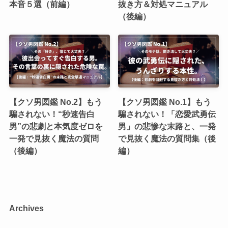
本音５選（前編）
抜き方＆対処マニュアル
（後編）
【クソ男図鑑 No.2】もう
【クソ男図鑑 No.1】もう
騙されない！“秒速告白
騙されない！「恋愛武勇伝
男”の悲劇と本気度ゼロを
男」の悲惨な末路と、一発
一発で見抜く魔法の質問
で見抜く魔法の質問集（後
（後編）
編）
Archives