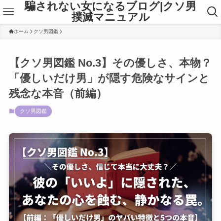
騙されない女になるブログ|クソ男
撲滅マニュアル
ホーム
クソ男図鑑
【クソ男図鑑 No.3】その優しさ、本物？
「優しいだけ男」が隠す危険なサインと
残念な本音（前編）
クソ男図鑑