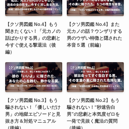
【クソ男図鑑 No.4】もう
【クソ男図鑑 No.4】また
聞きたくない！「元カノの
元カノの話？ウンザリする
話ばかりする男」の悲劇と
男のウザい特徴と隠された
今すぐ使える撃退法（後
本音５選（前編）
編）
【クソ男図鑑 No.3】もう
【クソ男図鑑 No.2】もう
騙されない！「優しいだけ
騙されない！“秒速告白
男」の地獄エピソードと見
男”の悲劇と本気度ゼロを
抜き方＆対処マニュアル
一発で見抜く魔法の質問
（後編）
（後編）