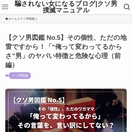
騙されない女になるブログ|クソ男
撲滅マニュアル
ホーム
クソ男図鑑
【クソ男図鑑 No.5】その個性、ただの地
雷ですから！「“俺って変わってるから
さ”男」のヤバい特徴と危険な心理（前
編）
クソ男図鑑