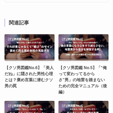
関連記事
【クソ男図鑑No.6】「美人
【クソ男図鑑 No.5】「“俺
だね」に隠された男性心理
って変わってるから
とは？褒め言葉に潜むクソ
さ”男」の地雷を踏まない
男の罠
ための完全マニュアル（後
編）