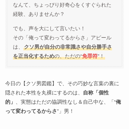
なんて、ちょっぴり好奇心をくすぐられた
経験、ありませんか？
でも、声を大にして言いたい！
その「俺って変わってるからさ」アピール
は、
クソ男が自分の非常識さや自分勝手さ
を正当化するため
の、ただの“
免罪符
”！
今日の【クソ男図鑑】で、その巧妙な言葉の裏に
隠された本性を丸裸にするのは、
自称「個性
的」
、実態はただの協調性なし＆自己中な、「“
俺
って変わってるからさ
”」男！