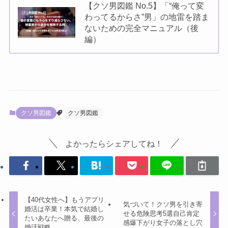
【クソ男図鑑 No.5】「“俺って変
わってるからさ”男」の地雷を踏ま
ないための完全マニュアル（後
編）
クソ男図鑑
クソ男図鑑
よかったらシェアしてね！
【40代女性へ】もうアプリ
気づいて！クソ男を引き寄
婚活は卒業！本気で結婚し
せる危険思考5選自己肯定
たいあなたへ贈る、最後の
感爆下がり女子の落とし穴
婚活戦略